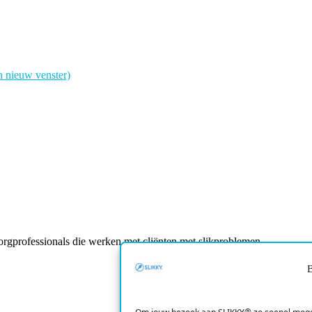
n nieuw venster)
gprofessionals die werken met cliënten met slikproblemen.
B