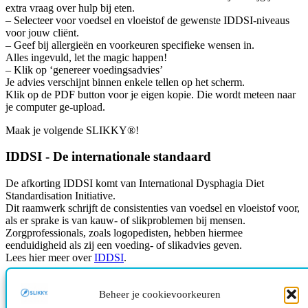
extra vraag over hulp bij eten.
– Selecteer voor voedsel en vloeistof de gewenste IDDSI-niveaus
voor jouw cliënt.
– Geef bij allergieën en voorkeuren specifieke wensen in.
Alles ingevuld, let the magic happen!
– Klik op ‘genereer voedingsadvies’
Je advies verschijnt binnen enkele tellen op het scherm.
Klik op de PDF button voor je eigen kopie. Die wordt meteen naar
je computer ge-upload.
Maak je volgende SLIKKY®!
IDDSI - De internationale standaard
De afkorting IDDSI komt van International Dysphagia Diet
Standardisation Initiative.
Dit raamwerk schrijft de consistenties van voedsel en vloeistof voor,
als er sprake is van kauw- of slikproblemen bij mensen.
Zorgprofessionals, zoals logopedisten, hebben hiermee
eenduidigheid als zij een voeding- of slikadvies geven.
Lees hier meer over
IDDSI
.
Slim. Snel. SLIKKY
Beheer je cookievoorkeuren