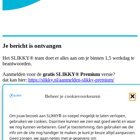
Je bericht is ontvangen
Het SLIKKY® team doet er alles aan om je binnen 1,5 werkdag te
beantwoorden.
Aanmelden voor de
gratis SLIKKY® Premium
versie?
dat kan hier:
https://slikky.nl/aanmelden-slikky-premium/
Slim. Snel. SLIKKY
Beheer je cookievoorkeuren
Meer dan 247 adviezen gegenereerd met SLIKKY
SLIKKY® is een innovatieve webtool voor logopedisten en andere
Om jouw bezoek aan SLIKKY® zo soepel mogelijk te laten verlopen,
zorgprofessionals die werken met cliënten met slikproblemen.
gebruiken we cookies. Daarmee kunnen we zien wat goed werkt en waar
we nog kunnen verbeteren. Geef je toestemming, dan gebruiken we die
SLIKKY TOOL
info om de site nog handiger te maken. Je kunt je keuze altijd aanpassen.
Geen zorgen, we gaan netjes met je gegevens om